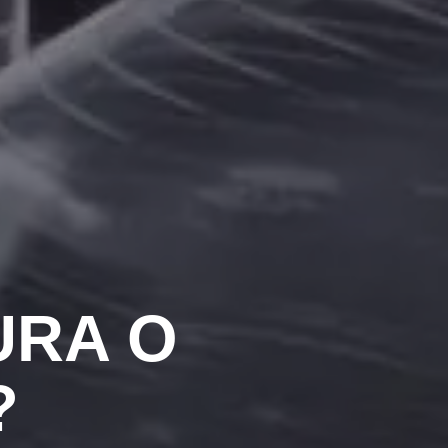
URA O
?