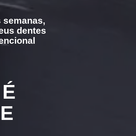
s semanas,
seus dentes
encional
 É
DE