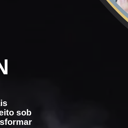
N
is
eito sob
nsformar