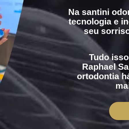
Na santini odo
tecnologia e i
seu sorriso
Tudo isso
Raphael San
ortodontia h
mai